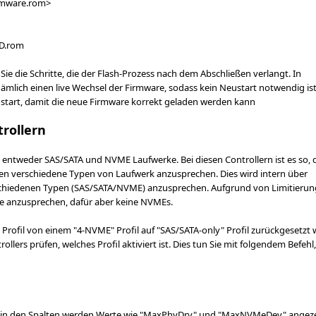
irmware.rom>
AD.rom
 Sie die Schritte, die der Flash-Prozess nach dem Abschließen verlangt. In
mlich einen live Wechsel der Firmware, sodass kein Neustart notwendig ist
start, damit die neue Firmware korrekt geladen werden kann
rollern
 entweder SAS/SATA und NVME Laufwerke. Bei diesen Controllern ist es so, 
auben verschiedene Typen von Laufwerk anzusprechen. Dies wird intern über
erschiedenen Typen (SAS/SATA/NVME) anzusprechen. Aufgrund von Limitieru
räte anzusprechen, dafür aber keine NVMEs.
Profil von einem "4-NVME" Profil auf "SAS/SATA-only" Profil zurückgesetzt 
llers prüfen, welches Profil aktiviert ist. Dies tun Sie mit folgendem Befehl,
n, in den Spalten werden Werte wie "MaxPhyDrv" und "MaxNVMeDev" angeze