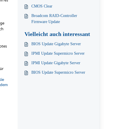
nn es
CMOS Clear
Broadcom RAID-Controller
Firmware Update
age
ch
Vielleicht auch interessant
BIOS Update Gigabyte Server
Notes
IPMI Update Supermicro Server
IPMI Update Gigabyte Server
ür
BIOS Update Supermicro Server
Sie
endem