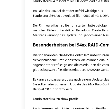
$sudo storcli64 /c<controller ID> download file = <f
Im Falle des 9560-8i sieht der Befehl wie folgt aus
$sudo storcli64 /c0 download file = 9560-8i-4G_NOP
Der FIrmware flash sollte nun starten, bitte befolgen
manchen Fällen unterstützen Broadcom Controller nä
Meistens verlangt das Update Tool jedoch einen Neu
Besonderheiten bei 94xx RAID-Cont
Die sogenannten "Tri-Mode Controller" unterstützen
sie verschiedene Profile besitzen, die es ihnen erl
sogenannte "Profile" gelöst, die es erlauben die v
gibt es bspw. Profile, die es erlauben, SAS/SATA Ge
Es kann also passieren, dass nach einem Update, das 
Sie sollten also vor einem Update des 94xx Raid-Contro
Beispiel /c0 für Controller 0
$sudo storcli64 /c0 show profile
Sie bekommen eine Liste mit unterstützten Profile