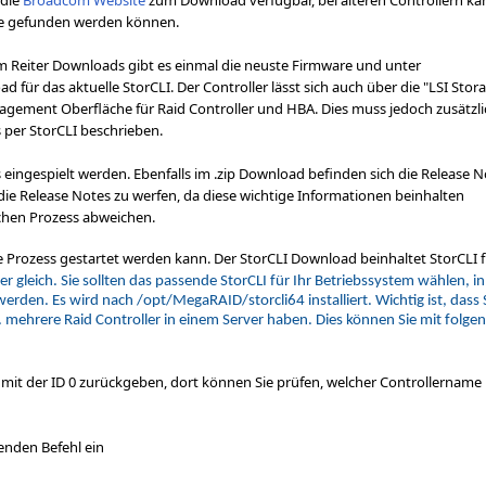
 die
Broadcom Website
zum Download verfügbar, bei älteren Controllern ka
che gefunden werden können.
m Reiter Downloads gibt es einmal die neuste Firmware und unter
ür das aktuelle StorCLI. Der Controller lässt sich auch über die "LSI Stor
agement Oberfläche für Raid Controller und HBA. Dies muss jedoch zusätzli
s per StorCLI beschrieben.
 eingespielt werden. Ebenfalls im .zip Download befinden sich die Release 
die Release Notes zu werfen, da diese
wichtige Informationen beinhalten
ichen Prozess abweichen.
e Prozess gestartet werden kann. Der StorCLI Download beinhaltet StorCLI f
er gleich. Sie sollten das passende StorCLI für Ihr Betriebssystem wählen, in
werden. Es wird nach /opt/MegaRAID/storcli64 installiert. Wichtig ist, dass 
 mehrere Raid Controller in einem Server haben. Dies können Sie mit folg
r mit der ID 0 zurückgeben, dort können Sie prüfen, welcher Controllername
enden Befehl ein